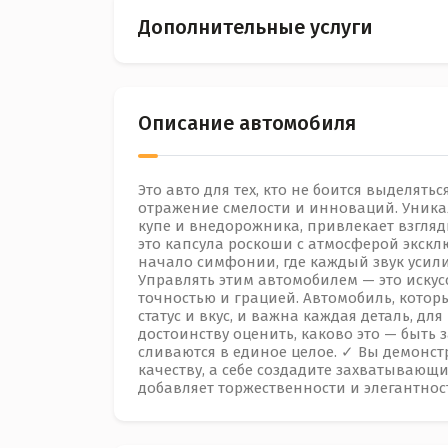
Дополнительные услуги
Описание автомобиля
Это авто для тех, кто не боится выделять
отражение смелости и инноваций. Уника
купе и внедорожника, привлекает взгля
это капсула роскоши с атмосферой эксклю
начало симфонии, где каждый звук уси
Управлять этим автомобилем — это искус
точностью и грацией. Автомобиль, котор
статус и вкус, и важна каждая деталь, дл
достоинству оценить, каково это — быть 
сливаются в единое целое. ✓ Вы демонс
качеству, а себе создадите захватывающ
добавляет торжественности и элегантно