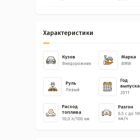
Характеристики
Кузов
Марка
Внедорожник
BMW
Год
Руль
выпуска
Левый
2011
Расход
Разгон
топлива
6,5 с до 10
км/ч
10,0 л/100 км