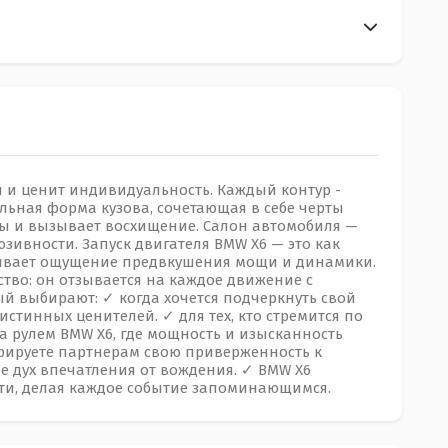
ся и ценит индивидуальность. Каждый контур -
льная форма кузова, сочетающая в себе черты
ды и вызывает восхищение. Салон автомобиля —
зивности. Запуск двигателя BMW X6 — это как
ливает ощущение предвкушения мощи и динамики.
ство: он отзывается на каждое движение с
ый выбирают: ✓ когда хочется подчеркнуть свой
я истинных ценителей. ✓ для тех, кто стремится по
за рулем BMW X6, где мощность и изысканность
трируете партнерам свою приверженность к
ие дух впечатления от вождения. ✓ BMW X6
сти, делая каждое событие запоминающимся.