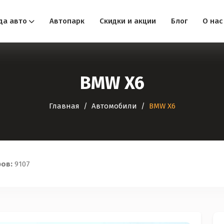
да авто
Автопарк
Скидки и акции
Блог
О нас
BMW X6
Главная
Автомобили
BMW X6
ров:
9107