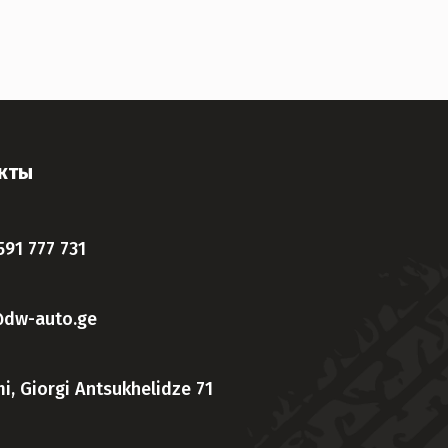
кты
591 777 731
@dw-auto.ge
i, Giorgi Antsukhelidze 71