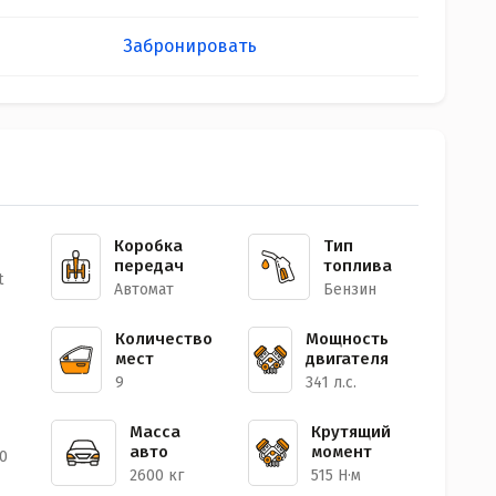
Забронировать
Коробка
Тип
передач
топлива
t
Автомат
Бензин
Количество
Мощность
мест
двигателя
9
341 л.с.
Масса
Крутящий
авто
момент
00
2600 кг
515 Н·м