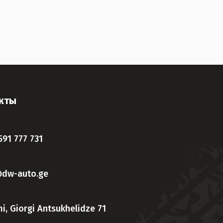
кты
591 777 731
@dw-auto.ge
i, Giorgi Antsukhelidze 71