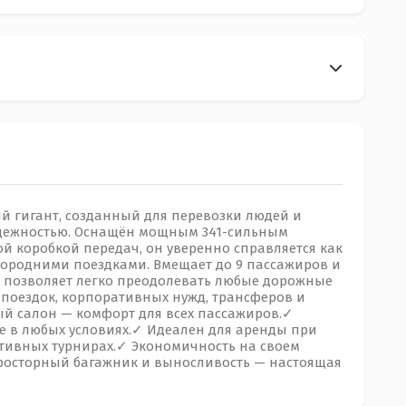
ий гигант, созданный для перевозки людей и
дежностью. Оснащён мощным 341-сильным
й коробкой передач, он уверенно справляется как
угородними поездками. Вмещает до 9 пассажиров и
о позволяет легко преодолевать любые дорожные
 поездок, корпоративных нужд, трансферов и
й салон — комфорт для всех пассажиров.✓
 в любых условиях.✓ Идеален для аренды при
ртивных турнирах.✓ Экономичность на своем
 Просторный багажник и выносливость — настоящая