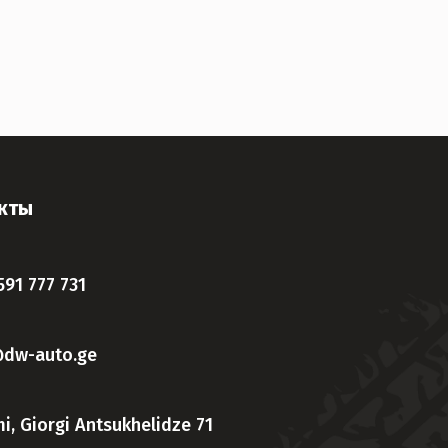
кты
591 777 731
@dw-auto.ge
i, Giorgi Antsukhelidze 71