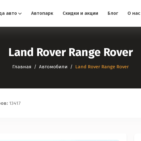
да авто
Автопарк
Скидки и акции
Блог
О нас
Land Rover Range Rover
Главная
Автомобили
Land Rover Range Rover
ров:
13417