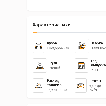
Характеристики
Кузов
Марка
Внедорожник
Land Rov
Год
Руль
выпуска
Левый
2013
Расход
Разгон
топлива
5,8 с до 10
км/ч
12,9 л/100 км