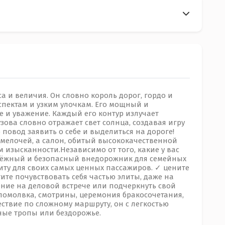
уса и величия. Он словно король дорог, гордо и
пектам и узким улочкам. Его мощный и
и уважение. Каждый его контур излучает
зова словно отражает свет солнца, создавая игру
 повод заявить о себе и выделиться на дороге!
мелочей, а салон, обитый высококачественной
 изысканности.Независимо от того, какие у вас
адёжный и безопасный внедорожник для семейных
иту для своих самых ценных пассажиров. ✓ цените
ите почувствовать себя частью элиты, даже на
ение на деловой встрече или подчеркнуть свой
с помолвка, смотрины, церемония бракосочетания,
ствие по сложному маршруту, он с легкостью
ные тропы или бездорожье.