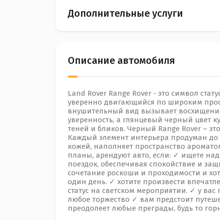
Дополнительные услуги
Описание автомобиля
Land Rover Range Rover - это символ стат
уверенно двигающийся по широким прос
внушительный вид вызывает восхищение 
уверенность, а глянцевый черный цвет ку
теней и бликов. Черный Range Rover – это
Каждый элемент интерьера продуман до 
кожей, наполняет пространство ароматом
планы, арендуют авто, если: ✓ ищете н
поездок, обеспечивая спокойствие и защ
сочетание роскоши и проходимости и хот
один день. ✓ хотите произвести впечатл
статус на светском мероприятии. ✓ у ва
любое торжество ✓ вам предстоит путеше
преодолеет любые преграды, будь то гор