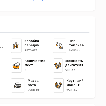
Коробка
Тип
передач
топлива
er
Автомат
Бензин
Количество
Мощность
мест
двигателя
5
510 л.с.
Масса
Крутящий
авто
момент
0
2900 кг
550 Н·м