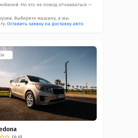
обилей. Но это не повод отчаиваться —
рузии. Выберите машину, а мы
ту.
Оставить заявку на доставку авто
.
ia
Sedona
(0.0)