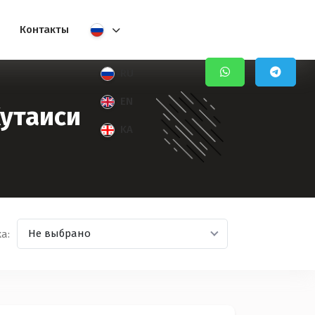
Контакты
RU
EN
Кутаиси
KA
Не выбрано
а: