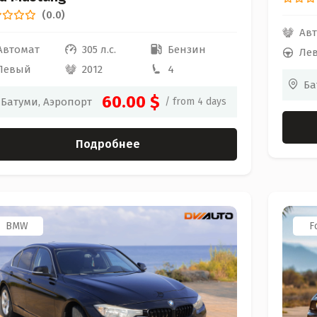
(0.0)
Ав
Автомат
305 л.с.
Бензин
Ле
Левый
2012
4
Ба
60.00 $
Батуми, Аэропорт
/ from 4 days
Подробнее
BMW
F