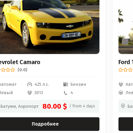
evrolet Camaro
Ford 
(0.0)
Автомат
425 л.с.
Бензин
Ав
Левый
2013
4
Ле
80.00 $
Батуми, Аэропорт
/ from 4 days
Ба
Подробнее