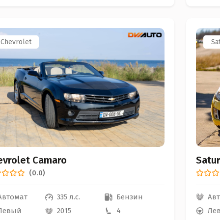
Chevrolet
Sa
Satur
evrolet Camaro
(0.0)
Ав
Автомат
335 л.с.
Бензин
Ле
Левый
2015
4