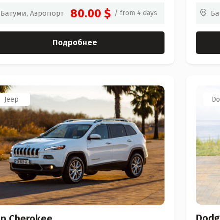
80.00 $
Ба
Батуми, Аэропорт
/ from 4 days
Подробнее
Jeep
Do
Dodg
ep Cherokee