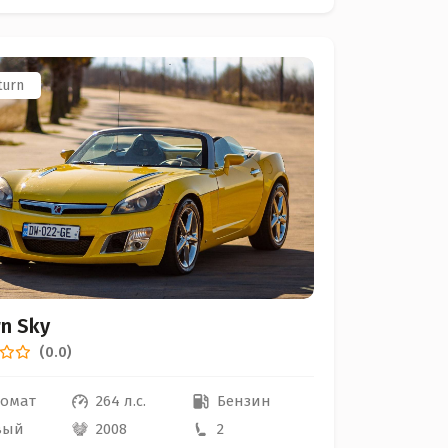
turn
n Sky
(0.0)
томат
264 л.с.
Бензин
вый
2008
2