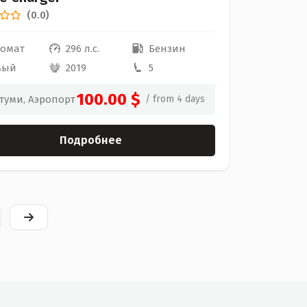
(0.0)
томат
296 л.с.
Бензин
вый
2019
5
100.00 $
туми, Аэропорт
/ from 4 days
Подробнее