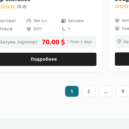
(0.0)
Ав
Автомат
184 л.с.
Бензин
Ле
Левый
2017
5
70.00 $
Ба
Батуми, Аэропорт
/ from 4 days
Подробнее
1
2
...
9