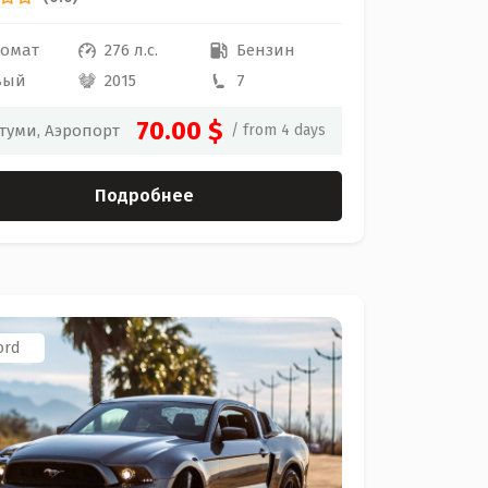
томат
276 л.с.
Бензин
вый
2015
7
70.00 $
туми, Аэропорт
/ from 4 days
Подробнее
ord