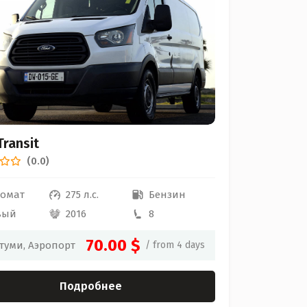
Transit
(0.0)
томат
275 л.с.
Бензин
вый
2016
8
70.00 $
туми, Аэропорт
/ from 4 days
Подробнее