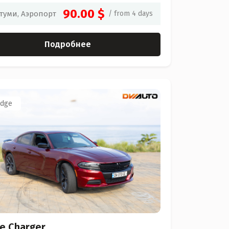
90.00 $
туми, Аэропорт
/ from 4 days
Подробнее
dge
e Charger