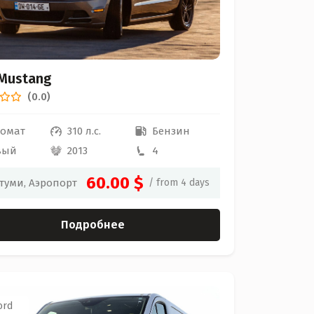
 Mustang
(0.0)
томат
310 л.с.
Бензин
вый
2013
4
60.00 $
туми, Аэропорт
/ from 4 days
Подробнее
ord