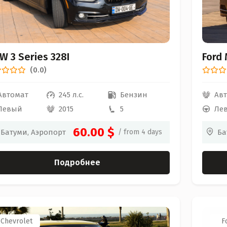
Ford
W 3 Series 328I
(0.0)
Ав
Автомат
245 л.с.
Бензин
Ле
Левый
2015
5
60.00 $
Ба
Батуми, Аэропорт
/ from 4 days
Подробнее
Chevrolet
F