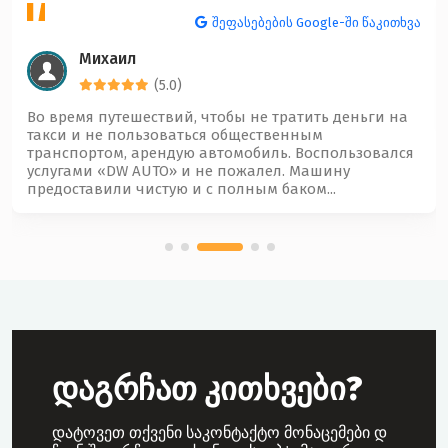
შეფასებების Google-ში წაკითხვა
Михаил
(5.0)
Во время путешествий, чтобы не тратить деньги на
такси и не пользоваться общественным
транспортом, арендую автомобиль. Воспользовался
услугами «‎DW AUTO» и не пожалел. Машину
предоставили чистую и с полным баком...
დაგრჩათ კითხვები?
დატოვეთ თქვენი საკონტაქტო მონაცემები დ