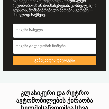
ჩვენ შეგირჩევთ თქვენთვის ოპტიმალურ
ავტომობილს ან მომსახურებას. კონსულტაცია
უფასოა, მომაბეზრებელი ზარების გარეშე —
მხოლოდ საქმეზე.
ავტომობილის ქირაობის განაცხადის
თქვენი სახელი
თქვენი ტელეფონის ნომერი
განაცხადის დატოვება
კლასიკური და რეტრო
ავტომობილების ქირაობა
ხელმისაწვდომია სხვა