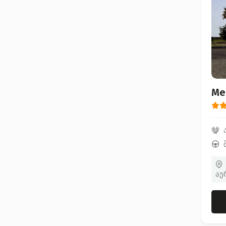
Me
აე