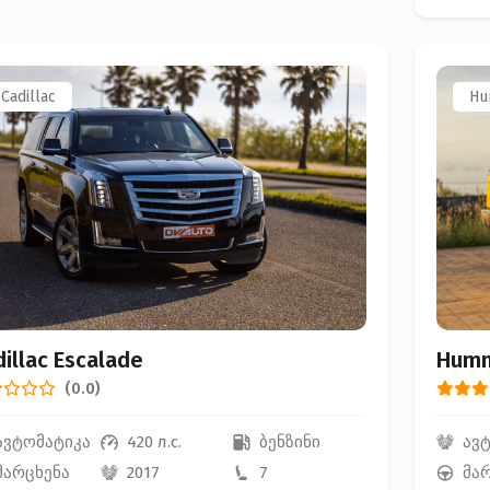
Cadillac
Hu
illac Escalade
Humm
(0.0)
ავტომატიკა
420 л.с.
ბენზინი
ავ
მარცხენა
2017
7
მა