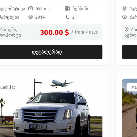
ავტომატიკა
455 л.с.
ბენზინი
ავ
მარცხენა
2014
2
მა
ბათუმი,
ბა
300.00 $
/ from 4 days
როპორტი
აერო
დეტალურად
Cadillac
Ma