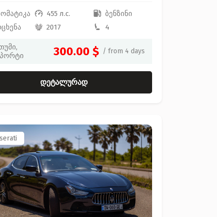
ტომატიკა
455 л.с.
ბენზინი
რცხენა
2017
4
თუმი,
300.00 $
/ from 4 days
პორტი
დეტალურად
serati