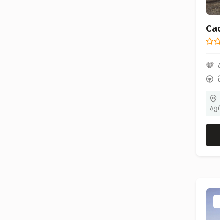
Cad
აე