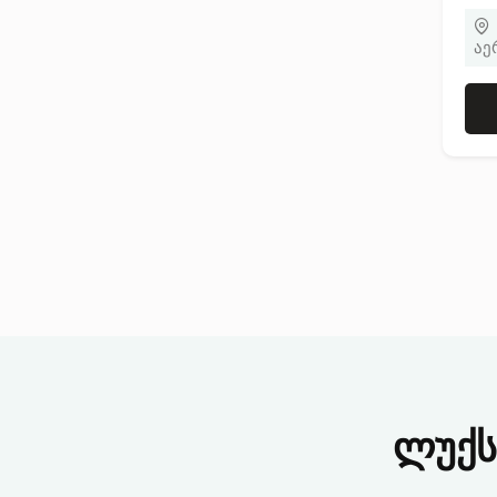
აე
ლუქს 