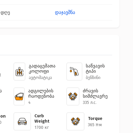
დაჯავშნა
 დღე
გადაცემათა
საწვავის
კოლოფი
ტიპი
t
ავტომატიკა
ბენზინი
ს
ადგილების
ძრავის
რაოდენობა
სიმძლავრე
4
335 л.с.
Curb
ion
Torque
Weight
0
365 Н·м
1700 кг