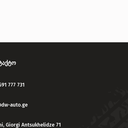
ნტაქტო
591 777 731
@dw-auto.ge
i, Giorgi Antsukhelidze 71