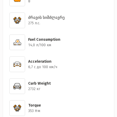
8
ძრავის სიმძლავრე
275 л.с.
Fuel Consumption
14,0 л/100 км
Acceleration
6,7 с до 100 км/ч
Curb Weight
2732 кг
Torque
353 Н·м