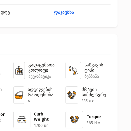
დაჯავშნა
 დღე
გადაცემათა
საწვავის
კოლოფი
ტიპი
t
ავტომატიკა
ბენზინი
ს
ადგილების
ძრავის
რაოდენობა
სიმძლავრე
4
335 л.с.
Curb
ion
Torque
Weight
0
365 Н·м
1700 кг