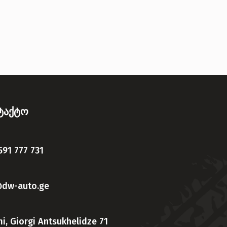
ნტაქტო
591 777 731
@dw-auto.ge
i, Giorgi Antsukhelidze 71