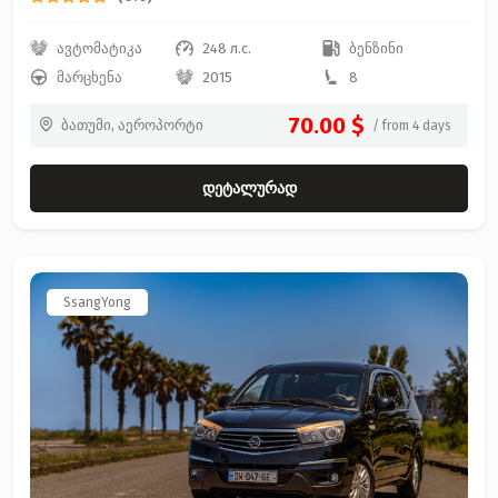
ავტომატიკა
248 л.с.
ბენზინი
მარცხენა
2015
8
70.00 $
ბათუმი, აეროპორტი
/ from 4 days
დეტალურად
SsangYong